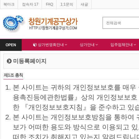
북마크
접속자 17
FAQ
1:1문의
새글
네이버 등록완료
-
한국종합산업(주) 회원님 가입을 축하드립니다 !
-
알림
Home
상가번영회안내
상가안내
입주업체안내
OPEN
미등록페이지
제1조 총칙
본 사이트는 귀하의 개인정보보호를 매우
용촉진등에관한법률』상의 개인정보보호 
한 『개인정보보호지침』을 준수하고 있습
본 사이트는 개인정보보호방침을 통하여 
보가 어떠한 용도와 방식으로 이용되고 
떠한 조치가 취해지고 있는지 알려드립니