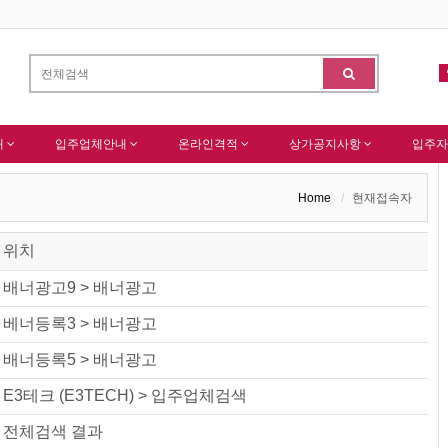
원님 가입을 축하드립니다 !
-
(주)센추리 회원님 회원가입 감사드립니다.
알림
내
입주업체안내
온라인격적
상가공지사항
입주자
Home
현재접속자
위치
배너광고9 > 배너광고
베너등록3 > 배너광고
배너등록5 > 배너광고
E3테크 (E3TECH) > 입주업체검색
전체검색 결과