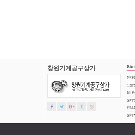
Stat
창원기계공구상가
현재접
오늘방
최대방
전체방
전체회
전체게