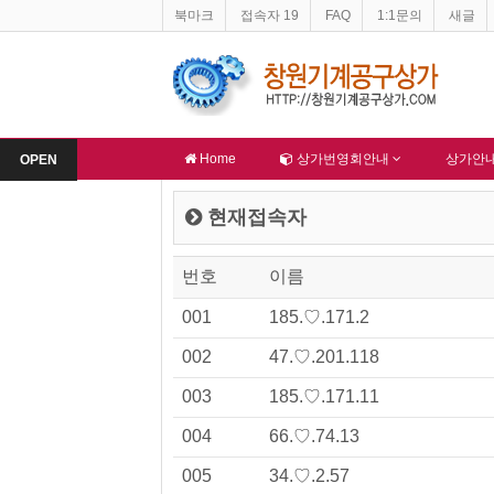
북마크
접속자 19
FAQ
1:1문의
새글
-
창원기계공구상가 홈페이지 네이버 등록완료
-
한국종합산업(주) 회
알림
알림
Home
상가번영회안내
상가안
OPEN
현재접속자
번호
이름
001
185.♡.171.2
002
47.♡.201.118
003
185.♡.171.11
004
66.♡.74.13
005
34.♡.2.57