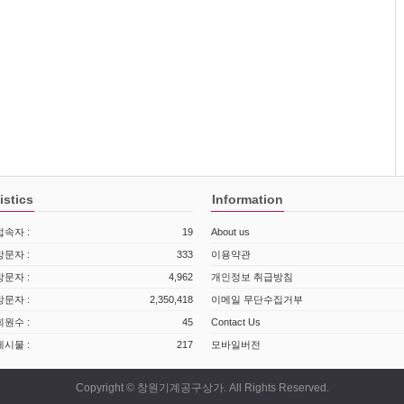
istics
Information
속자 :
19
About us
문자 :
333
이용약관
문자 :
4,962
개인정보 취급방침
문자 :
2,350,418
이메일 무단수집거부
원수 :
45
Contact Us
시물 :
217
모바일버전
Copyright © 창원기계공구상가. All Rights Reserved.