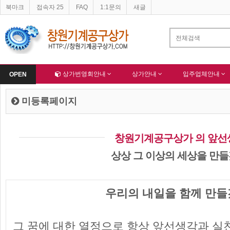
북마크
접속자 25
FAQ
1:1문의
새글
네이버 등록완료
-
한국종합산업(주) 회원님 가입을 축하드립니다 !
-
알림
Home
상가번영회안내
상가안내
입주업체안내
OPEN
미등록페이지
창원기계공구상가 의 앞
상상 그 이상의 세상을 만들
우리의 내일을 함께 만들
그 꿈에 대한 열정으로 항상 앞선생각과 실