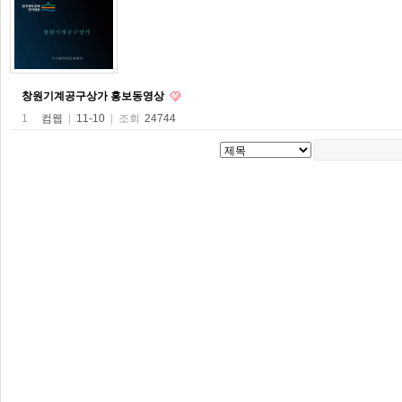
창원기계공구상가 홍보동영상
1
컴웹
|
11-10
|
조회
24744