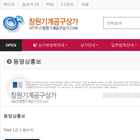
북마크
접속자 16
FAQ
1:1문의
새글
네이버 등록완료
한국종합산업(주) 회원님 가입을 축하드립니다 !
-
알림
-
Home
상가번영회안내
상가안내
입주업체안내
OPEN
동영상홍보
동영상홍보
Total 1건
1 페이지