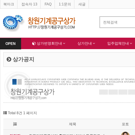
북마크
접속자 13
FAQ
1:1문의
새글
네이버 등록완료
한국종합산업(주) 회원님 가입을 축하드립니다 !
-
알림
-
Home
상가번영회안내
상가안내
입주업체안내
OPEN
상가공지
Total 8건
1 페이지
제목
포토