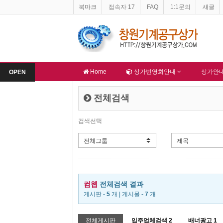
북마크
접속자 17
FAQ
1:1문의
새글
창원기계공구상가 홈페이지 네이버 등록완료
-
한국종합산업(주) 회원님 
알림
알림
Home
상가번영회안내
상가안
OPEN
전체검색
검색선택
컴웹
전체검색 결과
게시판 -
5
개 | 게시물 -
7
개
전체게시판
입주업체검색
2
배너광고
1