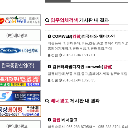
입주업체검색
게시판 내 결과
COMWEB(
컴웹
)컴퓨터와 웹디자인
취급품목: 컴퓨터판매,부품,조립,중고,홈페이지제작,컴
홈페이지제작,컴퓨터부품,컴퓨터조립,판매
컴웹
2016-11-04 15:17:01
컴퓨터와웹디자인 comweb(
컴웹
)
컴퓨터판매,부품,조립,중고,홈페이지제작,컴퓨터조립,컴
컴웹
2016-11-04 13:28:35
배너광고
게시판 내 결과
컴웹
베너광고
컴웹솔루션 :055-288-8795팩스 : 055-288-8794 홈페이지