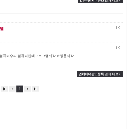
컴퓨터&서버뉴스
결과 더보기
웹
,컴퓨터수리,컴퓨터판매프로그램제작,쇼핑몰제작
업체배너광고등록
결과 더보기
1