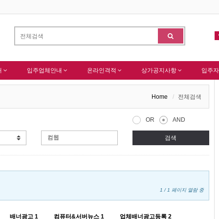
가입을 축하드립니다 !
-
(주)센추리 회원님 회원가입 감사드립니다.
알림
내
입주업체안내
온라인격적
상가공지사항
입주자
Home
전체검색
OR
AND
검색
1 / 1 페이지 열람 중
배너광고
1
컴퓨터&서버뉴스
1
업체배너광고등록
2