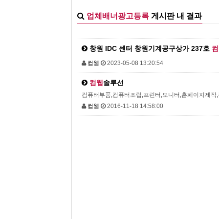
업체배너광고등록
게시판 내 결과
창원 IDC 센터 창원기계공구상가 237호
컴
컴웹
2023-05-08 13:20:54
컴웹
솔루선
컴퓨터부품,컴퓨터조립,프린터,모니터,홈페이지제작
컴웹
2016-11-18 14:58:00