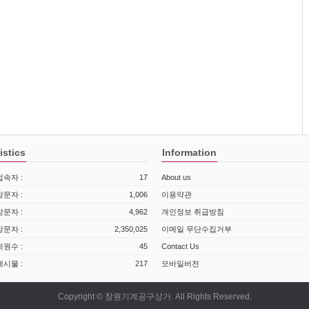
istics
Information
속자 :
17
About us
문자 :
1,006
이용약관
문자 :
4,962
개인정보 취급방침
문자 :
2,350,025
이메일 무단수집거부
원수 :
45
Contact Us
시물 :
217
모바일버전
Copyright © 창원기계공구상가. All Rights Reserved.