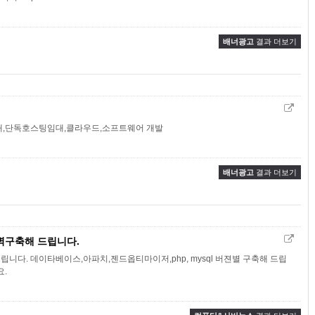
배너광고
결과 더보기
대,단독호스팅임대,클라우드,소프트웨어 개발
배너광고
결과 더보기
벽구축해 드립니다.
니다. 데이타베이스,아파치,젠드옵티마이저,php, mysql 버젼별 구축해 드립
요.