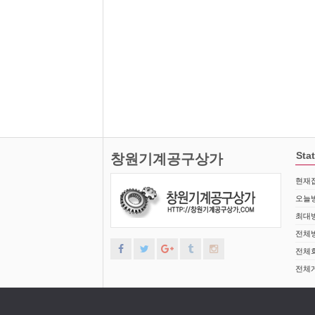
Stat
창원기계공구상가
현재접
오늘방
최대방
전체방
전체회
전체게