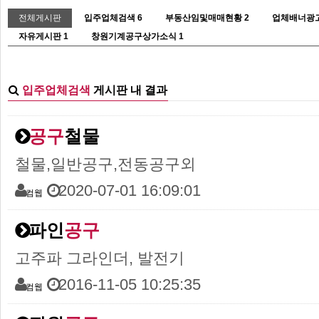
전체게시판
입주업체검색
6
부동산임및매매현황
2
업체배너광
자유게시판
1
창원기계공구상가소식
1
입주업체검색
게시판 내 결과
공구
철물
철물,일반공구,전동공구외
2020-07-01 16:09:01
컴웹
파인
공구
고주파 그라인더, 발전기
2016-11-05 10:25:35
컴웹