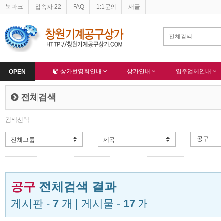
북마크
접속자 22
FAQ
1:1문의
새글
네이버 등록완료
-
한국종합산업(주) 회원님 가입을 축하드립니다 !
-
알림
Home
상가번영회안내
상가안내
입주업체안내
OPEN
전체검색
검색선택
공구
전체검색 결과
게시판 -
7
개 | 게시물 -
17
개