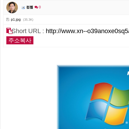
컴웹
0
p1.jpg
(35.3K)
Short URL :
http://www.xn--o39anoxe0sq5
주소복사