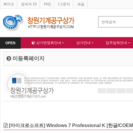
북마크
접속자 15
FAQ
1:1문의
새글
네이버 등록완료
한국종합산업(주) 회원님 가입을 축하드립니다 !
-
알림
-
Home
상가번영회안내
상가안내
입주업체안내
OPEN
미등록페이지
[마이크로소프트] Windows 7 Professional K [한글/COEM(D