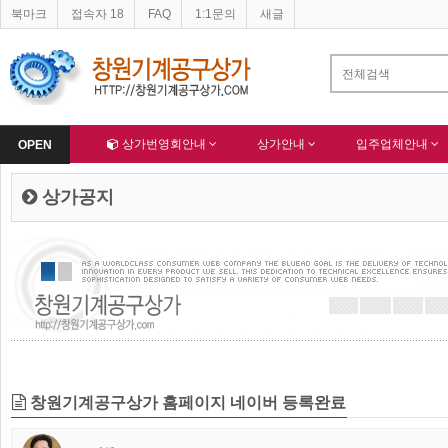
북마크
접속자 18
FAQ
1:1문의
새글
네이버 등록완료
한국종합산업(주) 회원님 가입을 축하드립니다 !
-
알림
-
Home
상가번영회안내
상가안내
입주업체안내
OPEN
상가공지
창원기계공구상가 홈페이지 네이버 등록완료