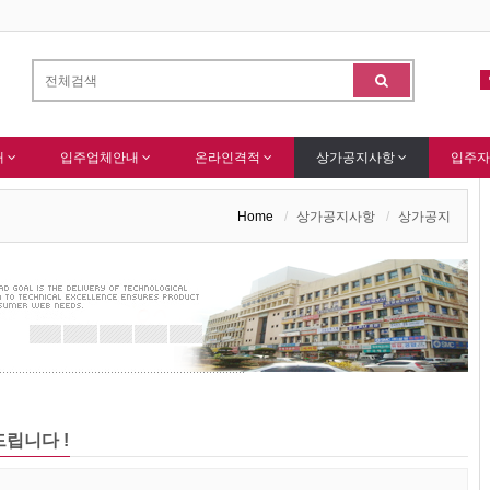
입을 축하드립니다 !
(주)센추리 회원님 회원가입 감사드립니다.
-
알림
-
내
입주업체안내
온라인격적
상가공지사항
입주자
Home
상가공지사항
상가공지
립니다 !