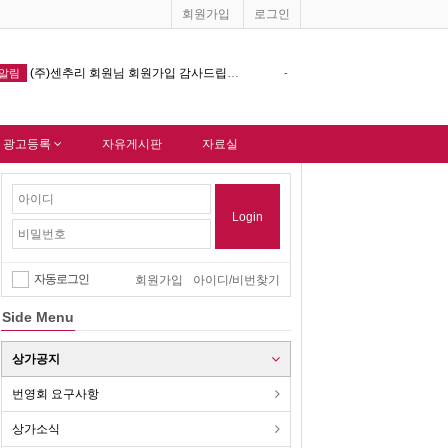
회원가입
로그인
창원기계공구상가 홈페이지 다음포털 싸이트 등록완료 !!!
알림
-
 광고등록
자유게시판
자료실
Login
자동로그인
회원가입
아이디/비번찾기
Side Menu
상가공지
번영회 요구사항
상가소식