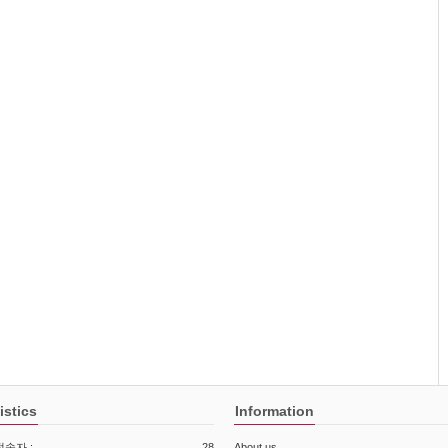
istics
Information
속자 :
28
About us