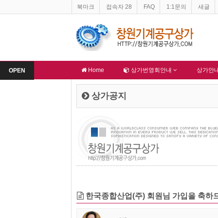
북마크
접속자 28
FAQ
1:1문의
새글
창원기계공구상가 홈페이지 네이버 등록완료
한국종합산업(주) 회원님 가
알림
-
알림
Home
상가번영회안내
상가안
OPEN
상가공지
한국종합산업(주) 회원님 가입을 축하드