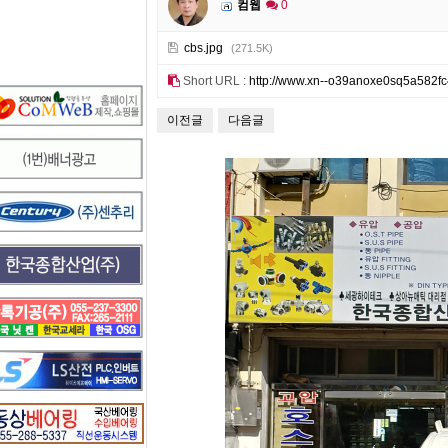
컴웹
0
cbs.jpg
(271.5K)
Short URL :
http://www.xn--o39anoxe0sq5a582fc
이전글
다음글