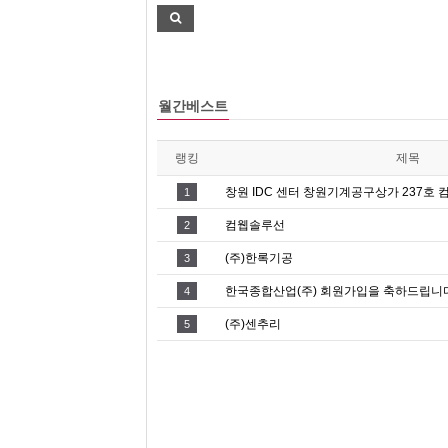
월간베스트
랭킹
제목
창원 IDC 센터 창원기계공구상가 237호 
1
컴웹솔루선
2
(주)한록기공
3
한국종합산업(주) 회원가입을 축하드립니다
4
(주)센추리
5