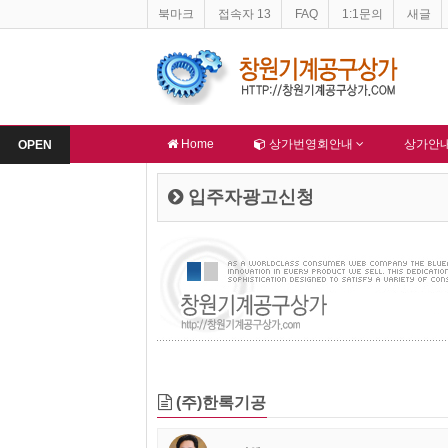
북마크
접속자 13
FAQ
1:1문의
새글
상가 지하주차장 불법적재물 문제
창원기계공구상가 홈페이지 네이버 등록완료
-
알림
Home
상가번영회안내
상가안
OPEN
입주자광고신청
(주)한록기공