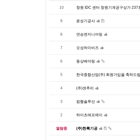
10
창원 IDC 센터 창원기계공구상가 237
9
윤성기공사
8
연승엔지니어링
7
오성하이비즈
6
동상베어링
5
한국종합산업(주) 회원가입을 축하드립
4
(주)센추리
3
컴웹솔루선
2
하이츠에프에이
열람중
(주)한록기공