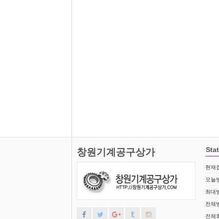
Stat
창원기계공구상가
현재접
오늘방
최대방
전체방
전체회