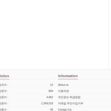
istics
Information
속자 :
13
About us
문자 :
894
이용약관
문자 :
4,962
개인정보 취급방침
문자 :
2,349,018
이메일 무단수집거부
원수 :
45
Contact Us