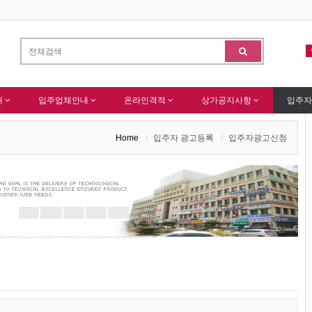
한국종합산업(주) 회원님 가입을 축하드립니다 !
(주)센추
-
알림
-
알림
내
입주업체안내
온라인격적
상가공지사항
입주자
Home
입주자 광고등록
입주자광고신청