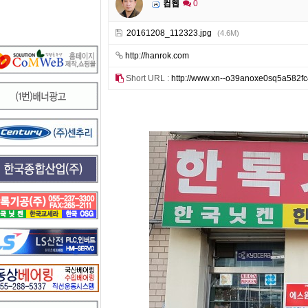
컴웹
0
20161208_112323.jpg
(4.6M)
http://hanrok.com
Short URL :
http://www.xn--o39anoxe0sq5a582fc