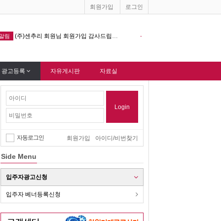
회원가입
로그인
리 회원님 회원가입 감사드립니다.
창원기계공구상가 홈페이지 다음포털 싸이트 등록완료 !!!
-
알림
 광고등록
자유게시판
자료실
Login
자동로그인
회원가입
아이디/비번찾기
Side Menu
입주자광고신청
입주자 베너등록신청