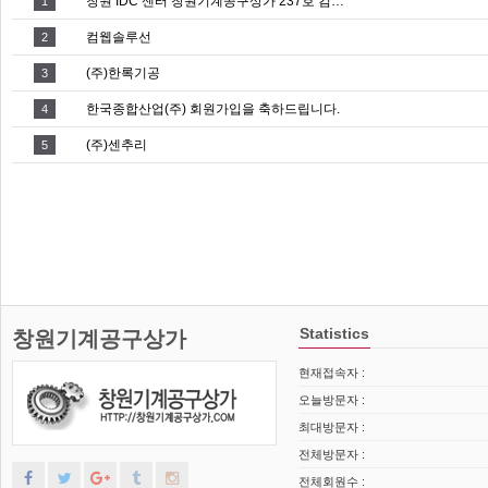
창원 IDC 센터 창원기계공구상가 237호 컴…
1
컴웹솔루선
2
(주)한록기공
3
한국종합산업(주) 회원가입을 축하드립니다.
4
(주)센추리
5
Statistics
창원기계공구상가
현재접속자 :
오늘방문자 :
최대방문자 :
전체방문자 :
전체회원수 :