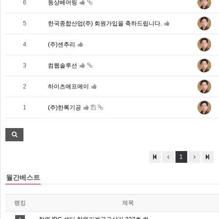
6
동상베어링
5
한국종합산업(주) 회원가입을 축하드립니다.
4
(주)센추리
3
컴웹솔루선
2
하이츠에프에이
1
(주)한록기공
1
월간베스트
랭킹
제목