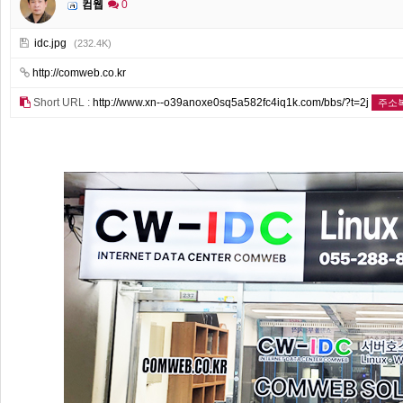
컴웹
0
idc.jpg
(232.4K)
http://comweb.co.kr
Short URL :
http://www.xn--o39anoxe0sq5a582fc4iq1k.com/bbs/?t=2j
주소