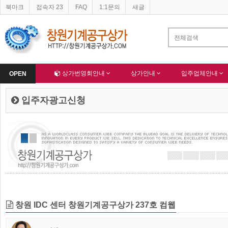
북마크
접속자 23
FAQ
1:1문의
새글
네이버 등록완료
한국종합산업(주) 회원님 가입을 축하드립니다 !
-
알림
-
Home
상가번영회안내
상가안내
입주업체안내
OPEN
입주자광고신청
창원 IDC 센터 창원기계공구상가 237호 컴웹