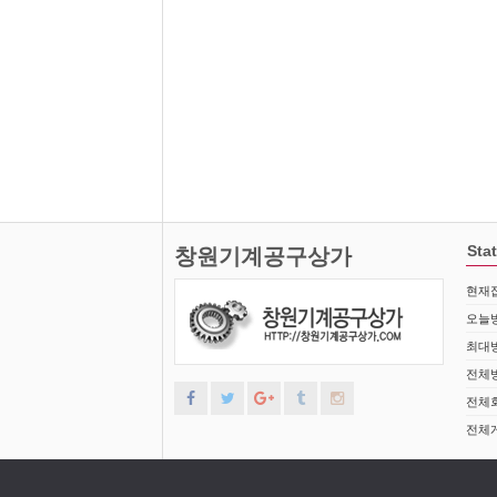
Stat
창원기계공구상가
현재접
오늘방
최대방
전체방
전체회
전체게