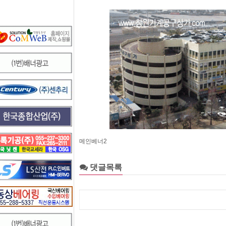
메인베너2
댓글목록