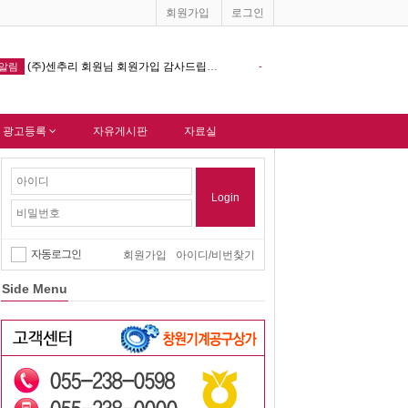
회원가입
로그인
(주)센추리 회원님 회원가입 감사드립니다.
창원기계공구상가 홈페이지 다음포털
알림
-
알림
 광고등록
자유게시판
자료실
Login
자동로그인
회원가입
아이디/비번찾기
Side Menu