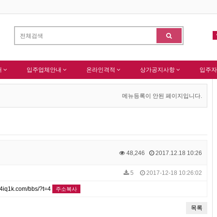
네이버 등록완료
한국종합산업(주) 회원님 가입을 축하드립니다 !
-
알림
-
내
입주업체안내
온라인격적
상가공지사항
입주자
메뉴등록이 안된 페이지입니다.
48,246
2017.12.18 10:26
5
2017-12-18 10:26:02
4iq1k.com/bbs/?t=4
주소복사
목록