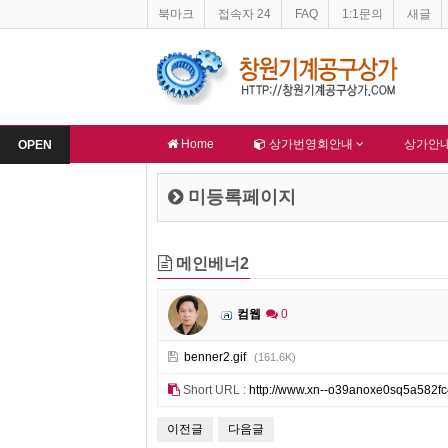
북마크
접속자 24
FAQ
1:1문의
새글
창원기계공구상가 지하주차장 불법적재물 문제
창원기계공구상가 홈페이지 
알림
-
알림
Home
상가번영회안내
상가안
OPEN
미등록페이지
메인베너2
컴웹
0
benner2.gif
(161.6K)
Short URL :
http://www.xn--o39anoxe0sq5a582fc
이전글
다음글