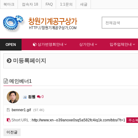
북마크
접속자 18
FAQ
1:1문의
새글
네이버 등록완료
한국종합산업(주) 회원님 가입을 축하드립니다 !
-
알림
-
Home
상가번영회안내
상가안내
입주업체안내
OPEN
미등록페이지
메인베너1
컴웹
0
benner1.gif
(97.4K)
Short URL :
http://www.xn--o39anoxe0sq5a582fc4iq1k.com/bbs/?t=1
주소
이전글