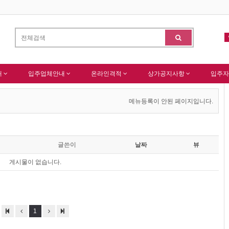
한국종합산업(주) 회원님 가입을 축하드립니다 !
(주)센추리 회원님 회원가입 
-
알림
내
입주업체안내
온라인격적
상가공지사항
입주자
메뉴등록이 안된 페이지입니다.
글쓴이
날짜
뷰
게시물이 없습니다.
1