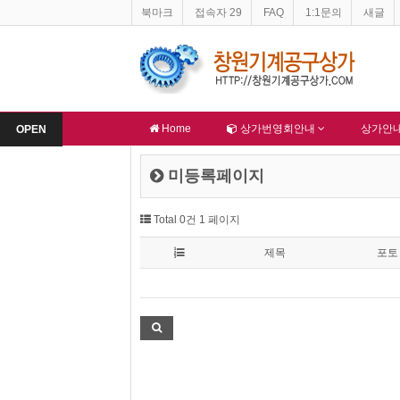
북마크
접속자 29
FAQ
1:1문의
새글
적재물 문제
창원기계공구상가 홈페이지 네이버 등록완료
-
알림
-
알림
Home
상가번영회안내
상가안
OPEN
미등록페이지
Total 0건
1 페이지
제목
포토