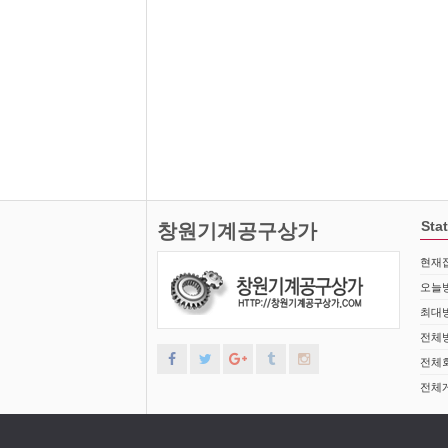
Stat
창원기계공구상가
현재접
오늘방
최대방
전체방
전체회
전체게