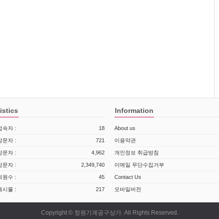
istics
Information
속자 :
18
About us
문자 :
721
이용약관
문자 :
4,962
개인정보 취급방침
문자 :
2,349,740
이메일 무단수집거부
원수 :
45
Contact Us
시물 :
217
모바일버전
Copyright © 창원기계공구상가. All Rights Reserved.