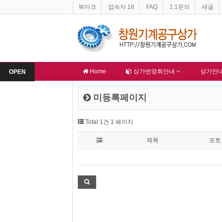
북마크
접속자 18
FAQ
1:1문의
새글
 불법적재물 문제
창원기계공구상가 홈페이지 네이버 등록완료
-
알림
-
Home
상가번영회안내
상가안
OPEN
미등록페이지
Total 1건
1 페이지
제목
포토