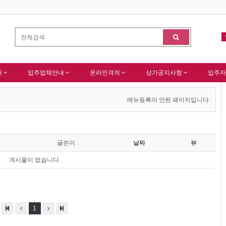
한국종합산업(주) 회원님 가입을 축하드립니다 !
(주)센추리 회원님 회원
알림
-
알림
내
입주업체안내
온라인격적
상가공지사항
입주자
메뉴등록이 안된 페이지입니다.
글쓴이
날짜
뷰
게시물이 없습니다.
1