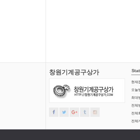
Stat
창원기계공구상가
현재접
오늘방
최대방
전체방
전체회
전체게