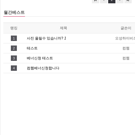
월간베스트
랭킹
제목
글쓴이
사진 올릴수 있습니까?
1
오성하이비
1
테스트
컴웹
2
베너신청 테스트
컴웹
3
컴웹베너신청합니다
4