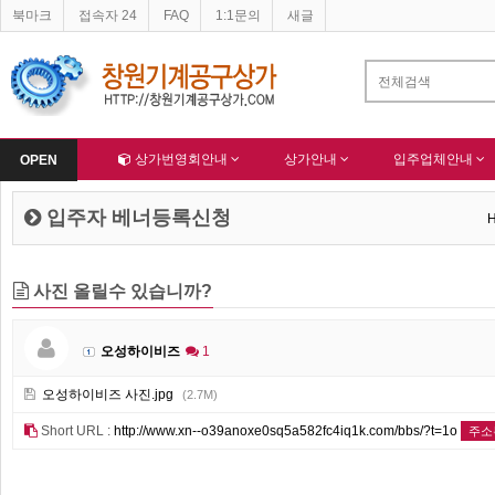
북마크
접속자 24
FAQ
1:1문의
새글
네이버 등록완료
한국종합산업(주) 회원님 가입을 축하드립니다 !
-
알림
-
Home
상가번영회안내
상가안내
입주업체안내
OPEN
입주자 베너등록신청
사진 올릴수 있습니까?
오성하이비즈
1
오성하이비즈 사진.jpg
(2.7M)
Short URL :
http://www.xn--o39anoxe0sq5a582fc4iq1k.com/bbs/?t=1o
주소