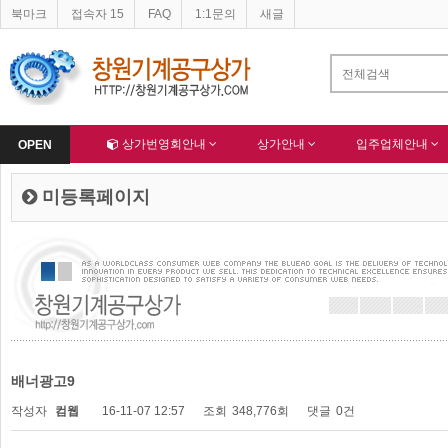
북마크
접속자 15
FAQ
1:1문의
새글
네이버 등록완료
한국종합산업(주) 회원님 가입을 축하드립니다 !
-
알림
-
Home
상가번영회안내
상가안내
입주업체안내
OPEN
미등록페이지
배너광고9
작성자
컴웹
16-11-07 12:57
조회
348,776회
댓글
0건