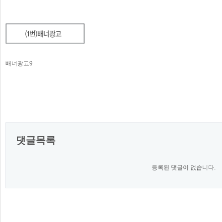
배너광고9
댓글목록
등록된 댓글이 없습니다.