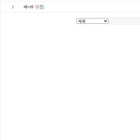
1
베너6