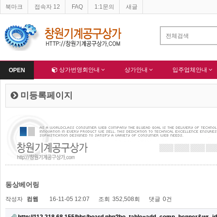
북마크
접속자 12
FAQ
1:1문의
새글
창원기계공구상가 지하주차장 불법적재물 문제
알림
-
Home
상가번영회안내
상가안내
입주업체안내
OPEN
미등록페이지
동상베어링
작성자
컴웹
16-11-05 12:07
조회
352,508회
댓글
0건