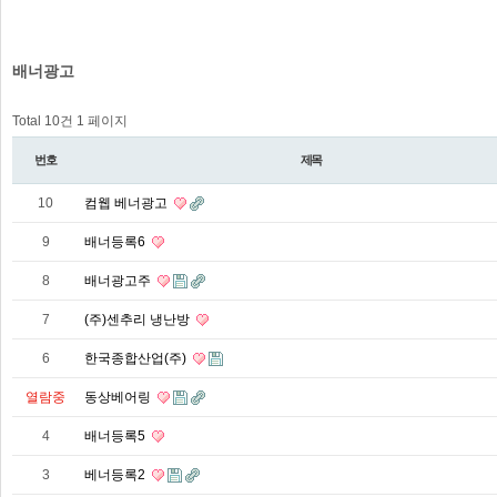
배너광고
Total 10건
1 페이지
번호
제목
10
컴웹 베너광고
9
배너등록6
8
배너광고주
7
(주)센추리 냉난방
6
한국종합산업(주)
열람중
동상베어링
4
배너등록5
3
베너등록2