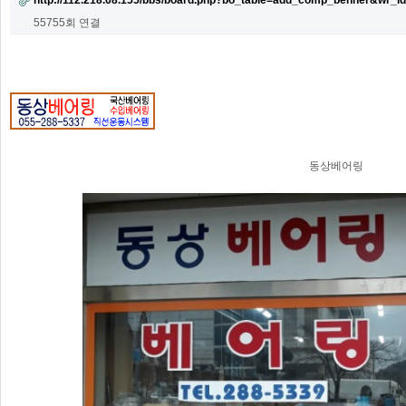
http://112.218.68.155/bbs/board.php?bo_table=add_comp_benner&wr_
55755회 연결
동상베어링