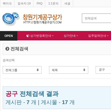
북마크
접속자 19
FAQ
1:1문의
새글
네이버 등록완료
-
한국종합산업(주) 회원님 가입을 축하드립니다 !
-
알림
Home
상가번영회안내
상가안내
입주업체안내
OPEN
전체검색
검색선택
공구
전체검색 결과
게시판 -
7
개 | 게시물 -
17
개