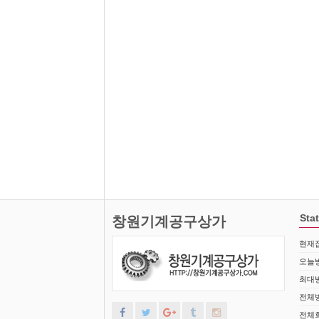
Stat
창원기계공구상가
현재접
오늘방
최대방
전체방
전체회