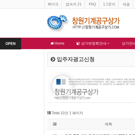
북마크
접속자 21
FAQ
1:1문의
새글
상가 지하주차장 불법적재물 문제
창원기계공구상가 홈페이지 네이버 등록완료
-
알림
Home
상가번영회안내
상가안
OPEN
입주자광고신청
Total 10건
1 페이지
제목