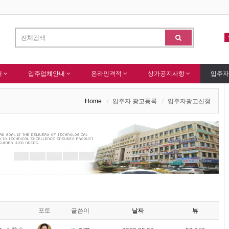
한국종합산업(주) 회원님 가입을 축하드립니다 !
(주)센추
-
알림
-
알림
내
입주업체안내
온라인격적
상가공지사항
입주자
Home
입주자 광고등록
입주자광고신청
포토
글쓴이
날짜
뷰