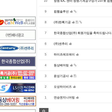
10
창원 IDC 센터 창원기계공구상가 237호 컴
9
컴웹솔루선
8
(주)한록기공
7
한국종합산업(주) 회원가입을 축하드립니다.
6
(주)센추리
5
하이츠에프에이
4
동상베어링
3
윤성기공사
2
오성하이비즈
1
연승엔지니어링