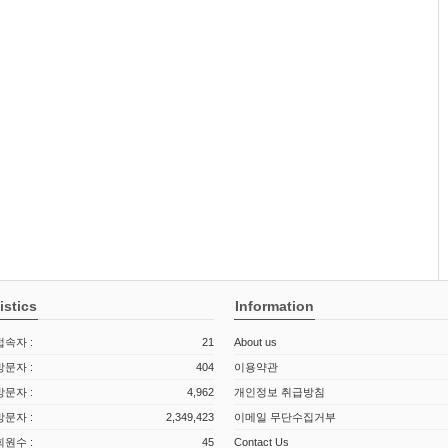
istics
Information
속자 :
21
About us
문자 :
404
이용약관
문자 :
4,962
개인정보 취급방침
문자 :
2,349,423
이메일 무단수집거부
원수 :
45
Contact Us