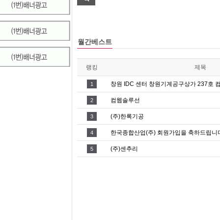
월간베스트
랭킹
제목
창원 IDC 센터 창원기계공구상가 237호 
1
컴웹솔루선
2
(주)한록기공
3
한국종합산업(주) 회원가입을 축하드립니다
4
(주)센추리
5