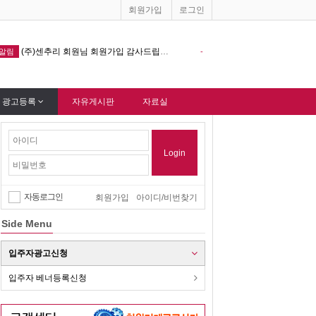
회원가입
로그인
리 회원님 회원가입 감사드립니다.
창원기계공구상가 홈페이지 다음포털 싸이트 등록완료 !!!
-
알림
 광고등록
자유게시판
자료실
Login
자동로그인
회원가입
아이디/비번찾기
Side Menu
입주자광고신청
입주자 베너등록신청