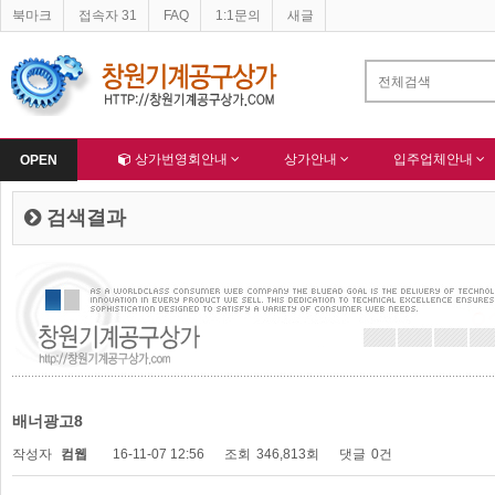
북마크
접속자 31
FAQ
1:1문의
새글
네이버 등록완료
한국종합산업(주) 회원님 가입을 축하드립니다 !
-
알림
-
Home
상가번영회안내
상가안내
입주업체안내
OPEN
검색결과
배너광고8
작성자
컴웹
16-11-07 12:56
조회
346,813회
댓글
0건