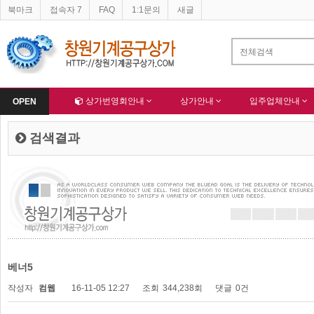
북마크
접속자 7
FAQ
1:1문의
새글
네이버 등록완료
한국종합산업(주) 회원님 가입을 축하드립니다 !
-
알림
-
Home
상가번영회안내
상가안내
입주업체안내
OPEN
검색결과
베너5
작성자
컴웹
16-11-05 12:27
조회
344,238회
댓글
0건