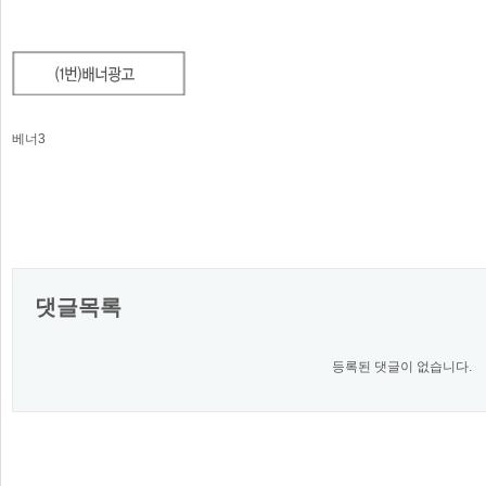
베너3
댓글목록
등록된 댓글이 없습니다.