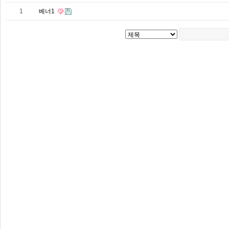
1
베너1