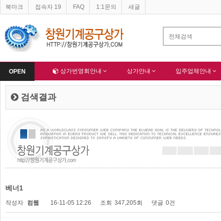
북마크
접속자 19
FAQ
1:1문의
새글
네이버 등록완료
한국종합산업(주) 회원님 가입을 축하드립니다 !
-
알림
-
Home
상가번영회안내
상가안내
입주업체안내
OPEN
검색결과
베너1
작성자
컴웹
16-11-05 12:26
조회
347,205회
댓글
0건