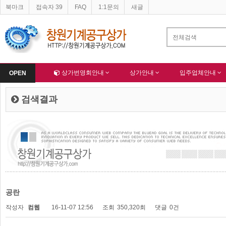
북마크
접속자 39
FAQ
1:1문의
새글
네이버 등록완료
한국종합산업(주) 회원님 가입을 축하드립니다 !
-
알림
-
Home
상가번영회안내
상가안내
입주업체안내
OPEN
검색결과
공란
작성자
컴웹
16-11-07 12:56
조회
350,320회
댓글
0건