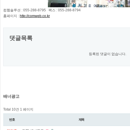
컴웹솔루션 : 055-288-8795 팩스 : 055-288-8794
홈페이지 :
http://comweb.co.kr
댓글목록
등록된 댓글이 없습니다.
배너광고
Total 10건
1 페이지
번호
제목