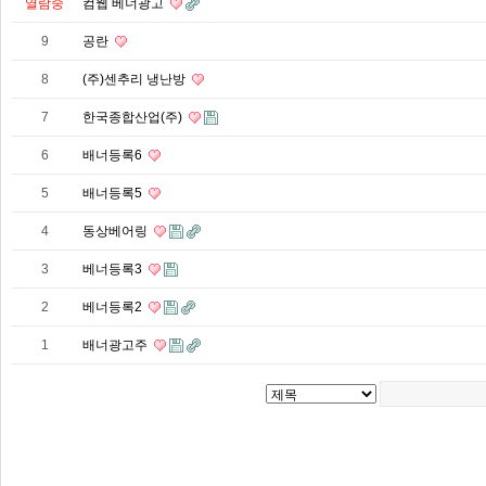
열람중
컴웹 베너광고
9
공란
8
(주)센추리 냉난방
7
한국종합산업(주)
6
배너등록6
5
배너등록5
4
동상베어링
3
베너등록3
2
베너등록2
1
배너광고주