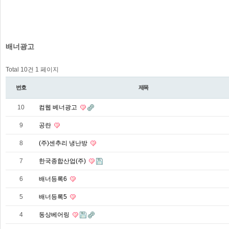
배너광고
Total 10건
1 페이지
번호
제목
10
컴웹 베너광고
9
공란
8
(주)센추리 냉난방
7
한국종합산업(주)
6
배너등록6
5
배너등록5
4
동상베어링