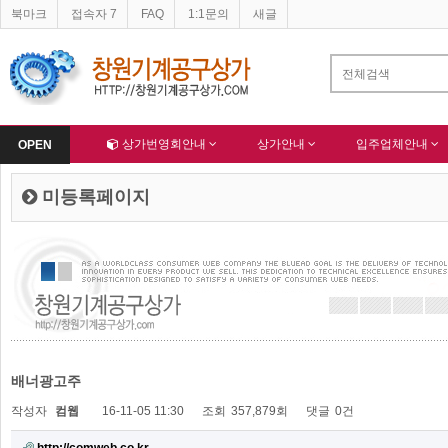
북마크
접속자 7
FAQ
1:1문의
새글
Home
상가번영회안내
상가안내
입주업체안내
OPEN
미등록페이지
배너광고주
작성자
컴웹
16-11-05 11:30
조회
357,879회
댓글
0건